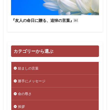
『友人の命日に贈る、追悼の言葉』￼
カテゴリーから選ぶ
励ましの言葉
勝手にメッセージ
命の尊さ
挨拶