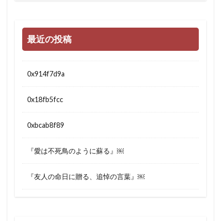
最近の投稿
0x914f7d9a
0x18fb5fcc
0xbcab8f89
『愛は不死鳥のように蘇る』￼
『友人の命日に贈る、追悼の言葉』￼