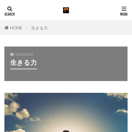
カテゴリー
HOME
生きる力
CATEGORY
タグ
生きる力
0x18fb5fcc
0x914f7d9a
0xbcab8f89
命日
死を選択するとき
追悼
検索